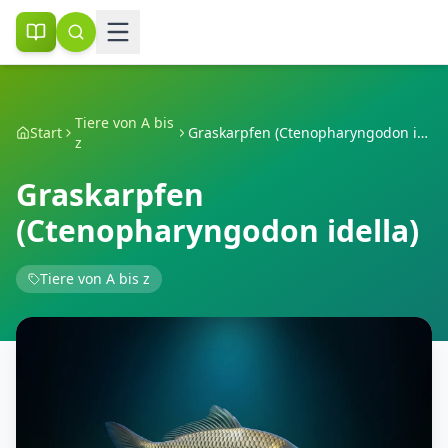
Tiere von A bis
Start
Graskarpfen (Ctenopharyngodon idella)
z
Graskarpfen
(Ctenopharyngodon idella)
Tiere von A bis z