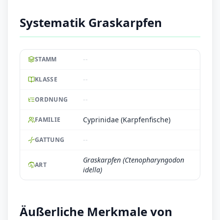
Systematik Graskarpfen
--
STAMM
--
KLASSE
--
ORDNUNG
Cyprinidae (Karpfenfische)
FAMILIE
--
GATTUNG
Graskarpfen (Ctenopharyngodon
ART
idella)
Äußerliche Merkmale von