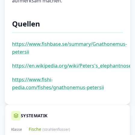
aufmerksam machen.
Quellen
https://www.fishbase.se/summary/Gnathonemus-
petersii
https://en.wikipedia.org/wiki/Peters's_elephantnose_f
https://www.fishi-
pedia.com/fishes/gnathonemus-petersii
SYSTEMATIK
Fische
Klasse
(
strahlenflosser
)