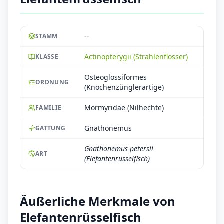
--
STAMM
Actinopterygii (Strahlenflosser)
KLASSE
Osteoglossiformes
ORDNUNG
(Knochenzünglerartige)
Mormyridae (Nilhechte)
FAMILIE
Gnathonemus
GATTUNG
Gnathonemus petersii
ART
(Elefantenrüsselfisch)
Äußerliche Merkmale von
Elefantenrüsselfisch