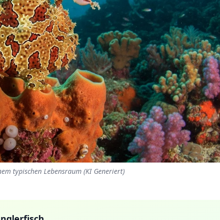
inem typischen Lebensraum (KI Generiert)
nglerfisch