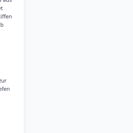
et
iffen
lb
zur
efen