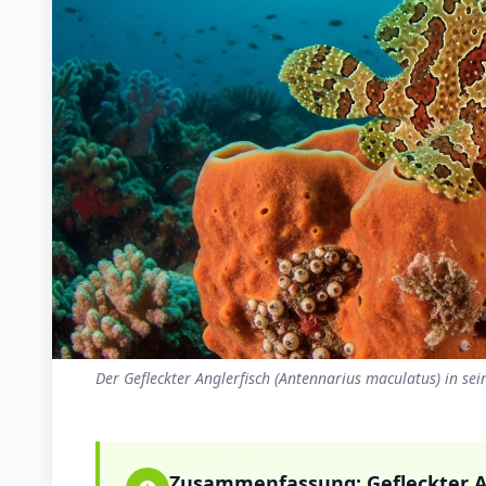
Der Gefleckter Anglerfisch (Antennarius maculatus) in se
Zusammenfassung:
Gefleckter A