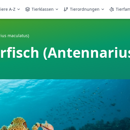
iere A-Z
Tierklassen
Tierordnungen
Tierfam
rius maculatus)
rfisch (Antennariu