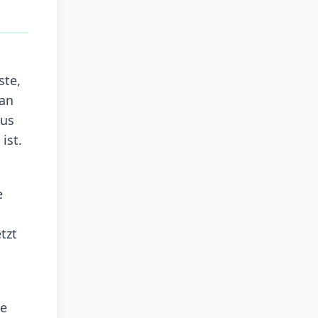
ste,
 an
tus
ist.
e
tzt
te