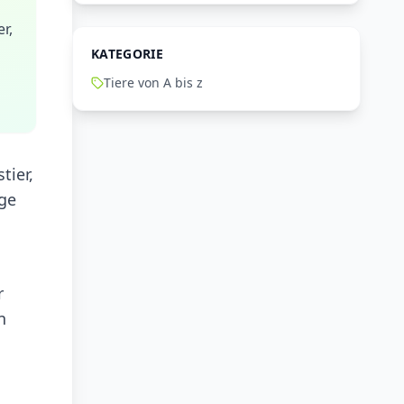
r,
KATEGORIE
Tiere von A bis z
tier,
ige
r
n