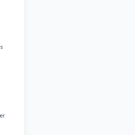
is
er