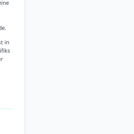
eine
de.
t in
fiks
er