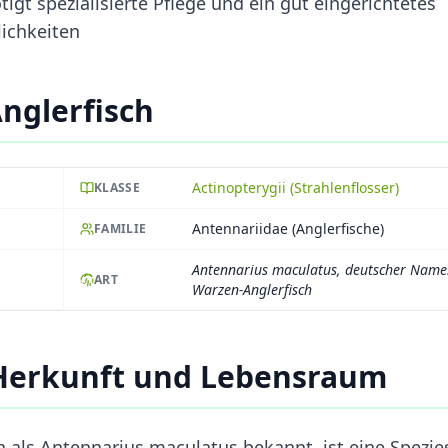
igt spezialisierte Pflege und ein gut eingerichtetes
ichkeiten
nglerfisch
Actinopterygii (Strahlenflosser)
KLASSE
Antennariidae (Anglerfische)
FAMILIE
Antennarius maculatus, deutscher Name
ART
Warzen-Anglerfisch
 Herkunft und Lebensraum
h als Antennarius maculatus bekannt, ist eine Spezie