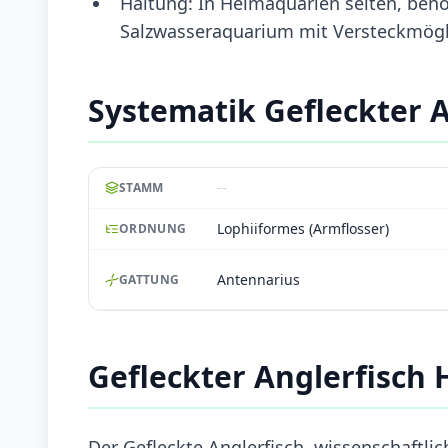
Haltung: In Heimaquarien selten, benöt
Salzwasseraquarium mit Versteckmögl
Systematik Gefleckter A
--
STAMM
Lophiiformes (Armflosser)
ORDNUNG
Antennarius
GATTUNG
Gefleckter Anglerfisch
Der Gefleckte Anglerfisch, wissenschaftlic