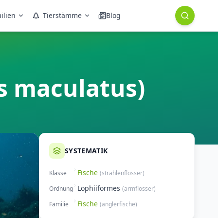
ilien
Tierstämme
Blog
s maculatus)
SYSTEMATIK
Fische
Klasse
(
strahlenflosser
)
Lophiiformes
Ordnung
(
armflosser
)
Fische
Familie
(
anglerfische
)