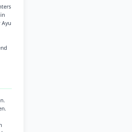
nters
in
r Ayu
end
n.
en.
n