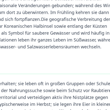
n saisonale Veränderungen gebunden; während des Wi
um dort zu überwintern. Im Frühling kehren sie dann 
d sich fortpflanzen.Die geografische Verbreitung de
zur Koreanischen Halbinsel sowie entlang der Küsten
u als Symbol für saubere Gewässer und wird häufig in
pulationen leben ihr ganzes Leben im Süßwasser, währ
wasser- und Salzwasserlebensräumen wechseln.
erhalten; sie leben oft in großen Gruppen oder Schule
ei der Nahrungssuche sowie beim Schutz vor Raubtier
rritorial und verteidigen aktiv ihre Nistplätze gegen
ypischerweise im Herbst; sie legen ihre Eier in kleine