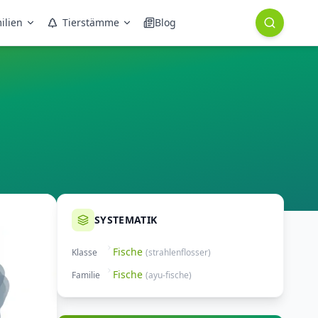
ilien
Tierstämme
Blog
SYSTEMATIK
Fische
Klasse
(
strahlenflosser
)
Fische
Familie
(
ayu-fische
)