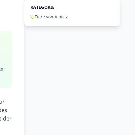
KATEGORIE
Tiere von A bis z
er
or
des
t der