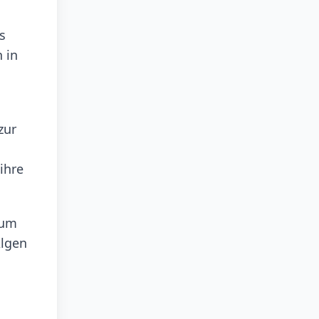
s
 in
zur
ihre
zum
Algen