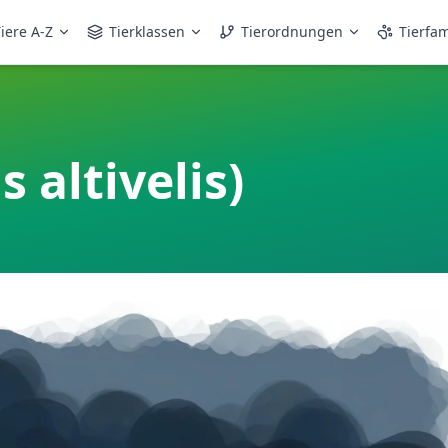
iere A-Z
Tierklassen
Tierordnungen
Tierfam
 altivelis)