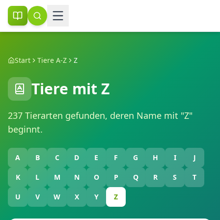
Start
Tiere A-Z
Z
Tiere mit
Z
237
Tierarten gefunden, deren Name mit "
Z
"
beginnt.
A
B
C
D
E
F
G
H
I
J
K
L
M
N
O
P
Q
R
S
T
U
V
W
X
Y
Z