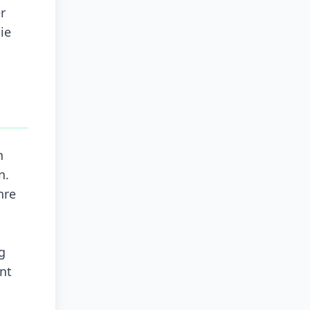
r
ie
n
n.
hre
g
nt