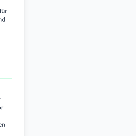
,
für
nd
r
or
en-