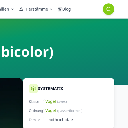
ilien
Tierstämme
Blog
bicolor)
SYSTEMATIK
Vögel
Klasse
(
aves
)
Vögel
Ordnung
(
passeriformes
)
Leiothrichidae
Familie