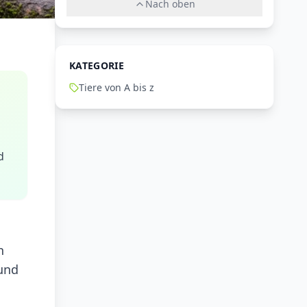
Nach oben
KATEGORIE
Tiere von A bis z
d
n
 und