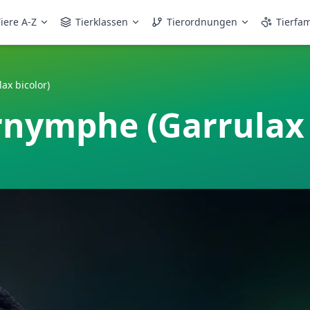
iere A-Z
Tierklassen
Tierordnungen
Tierfam
x bicolor)
nymphe (Garrulax 