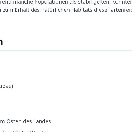
rend manche Populationen als stabil gelten, könnte
um Erhalt des natürlichen Habitats dieser artenre
n
cidae)
 im Osten des Landes