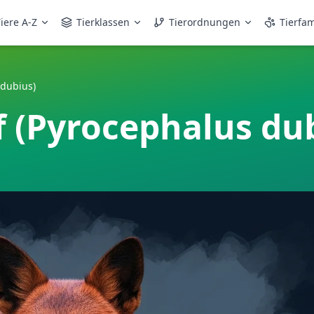
iere A-Z
Tierklassen
Tierordnungen
Tierfam
 dubius)
 (Pyrocephalus du