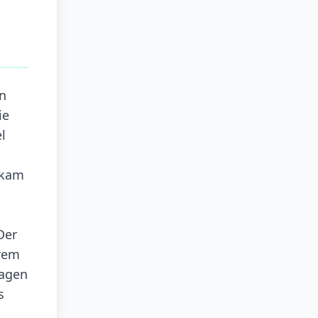
n
ie
l
 kam
Der
hrem
Lagen
s