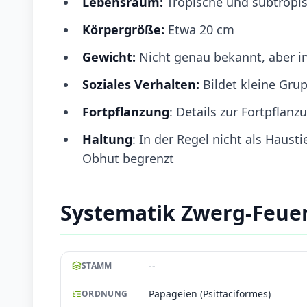
Lebensraum:
Tropische und subtropi
Körpergröße:
Etwa 20 cm
Gewicht:
Nicht genau bekannt, aber in
Soziales Verhalten:
Bildet kleine Gru
Fortpflanzung
: Details zur Fortpflan
Haltung
: In der Regel nicht als Haus
Obhut begrenzt
Systematik Zwerg-Feue
--
STAMM
Papageien (Psittaciformes)
ORDNUNG