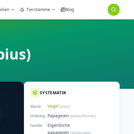
ilien
Tierstämme
Blog
bius)
SYSTEMATIK
Vögel
Klasse
(
aves
)
Papageien
Ordnung
(
psittaciformes
)
Eigentliche
Familie
papageien
(
psittacidae
)