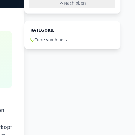
Nach oben
KATEGORIE
Tiere von A bis z
en
rkopf