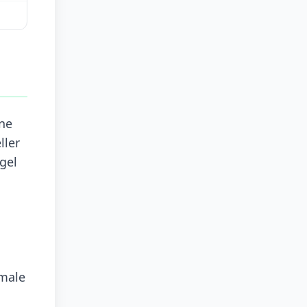
ine
ller
gel
kmale