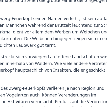
imatet und stellen die größte Familie der Singvögel
erg-Feuerkopf seinen Namen verleiht, ist sein auffä
 den Männchen während der Brutzeit leuchtend zur Sc
Merkmal dient vor allem dem Werben um Weibchen un
kurrenten. Die Weibchen hingegen zeigen sich in ei
 dichten Laubwerk gut tarnt.
rstreckt sich vorwiegend auf offene Landschaften wi
n innerhalb von Wäldern. Wie viele andere Vertreter
erkopf hauptsächlich von Insekten, die er geschickt
des Zwerg-Feuerkopfs variieren je nach Region und
ren Vogelarten auch, können Veränderungen im
 Aktivitäten verursacht, Einfluss auf die Verbreitu