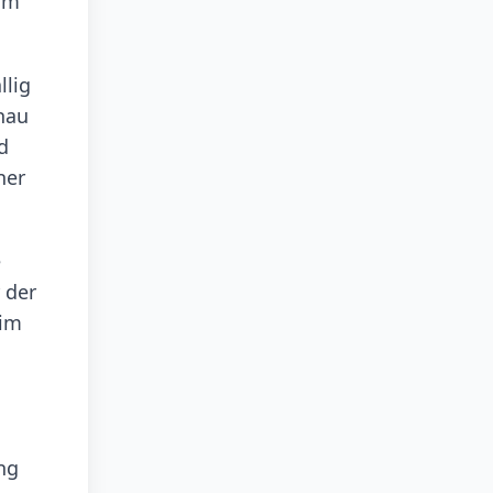
 im
llig
hau
d
ner
e
 der
 im
ng