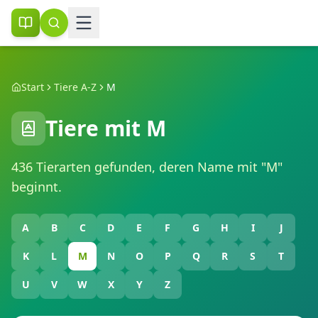
Start
Tiere A-Z
M
Tiere mit
M
436
Tierarten gefunden, deren Name mit "
M
"
beginnt.
A
B
C
D
E
F
G
H
I
J
K
L
M
N
O
P
Q
R
S
T
U
V
W
X
Y
Z