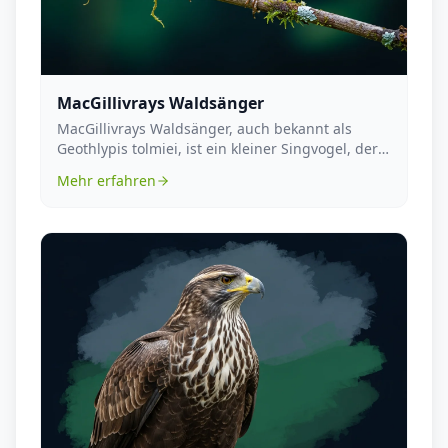
MacGillivrays Waldsänger
MacGillivrays Waldsänger, auch bekannt als
Geothlypis tolmiei, ist ein kleiner Singvogel, der
zur Fa...
Mehr erfahren