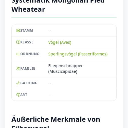
Wheatear
--
STAMM
Vögel (Aves)
KLASSE
Sperlingsvögel (Passeriformes)
ORDNUNG
Fliegenschnäpper
FAMILIE
(Muscicapidae)
--
GATTUNG
--
ART
Äußerliche Merkmale von