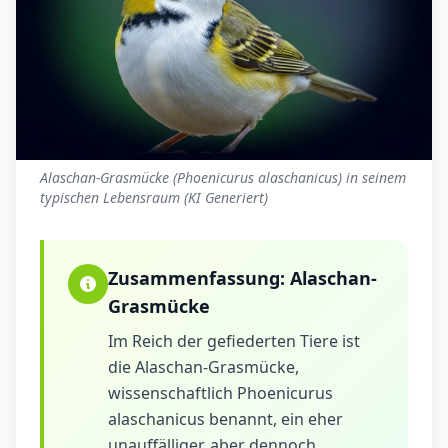
Alaschan-Grasmücke (Phoenicurus alaschanicus) in seinem
typischen Lebensraum (KI Generiert)
Zusammenfassung:
Alaschan-
Grasmücke
Im Reich der gefiederten Tiere ist
die Alaschan-Grasmücke,
wissenschaftlich Phoenicurus
alaschanicus benannt, ein eher
unauffälliger, aber dennoch