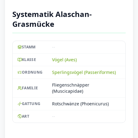
Systematik Alaschan-
Grasmücke
--
STAMM
Vögel (Aves)
KLASSE
Sperlingsvögel (Passeriformes)
ORDNUNG
Fliegenschnäpper
FAMILIE
(Muscicapidae)
Rotschwänze (Phoenicurus)
GATTUNG
--
ART