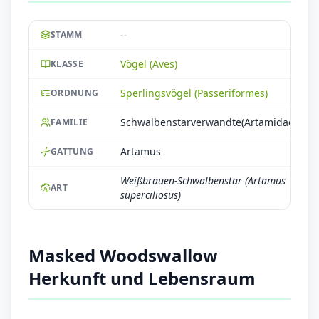
--
STAMM
Vögel (Aves)
KLASSE
Sperlingsvögel (Passeriformes)
ORDNUNG
Schwalbenstarverwandte(Artamidae)
FAMILIE
Artamus
GATTUNG
Weißbrauen-Schwalbenstar (Artamus
ART
superciliosus)
Masked Woodswallow
Herkunft und Lebensraum