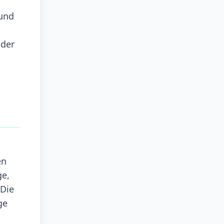
 und
 der
en
ge,
 Die
ge