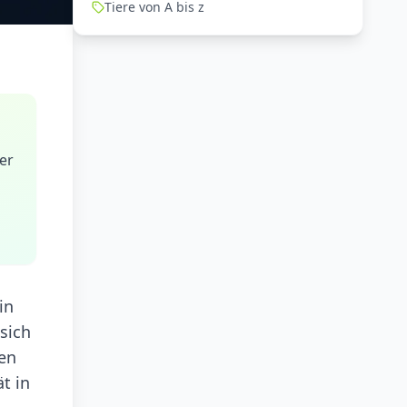
Tiere von A bis z
der
in
 sich
ren
t in