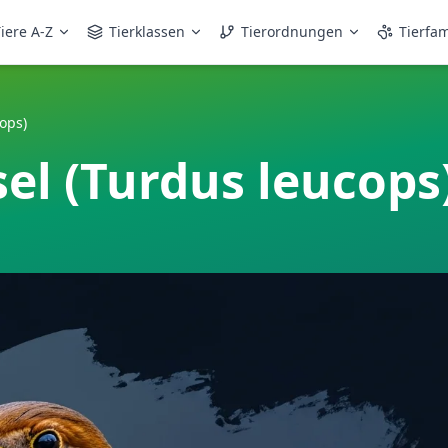
iere A-Z
Tierklassen
Tierordnungen
Tierfam
ops)
el (Turdus leucops