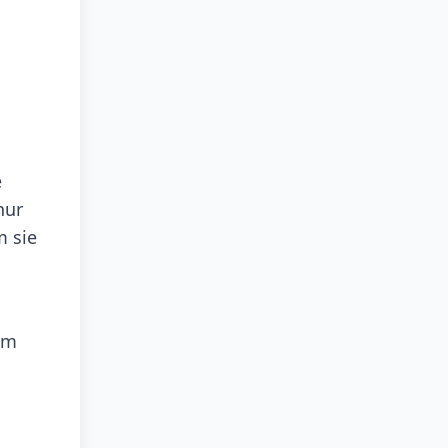
e
nur
m sie
em