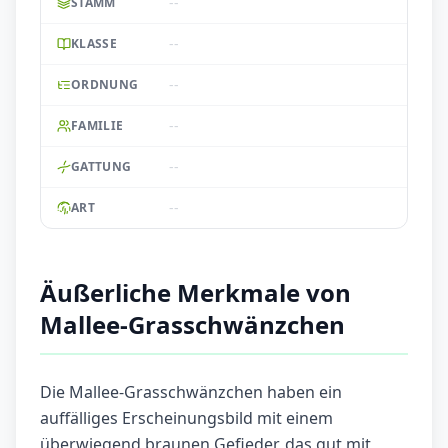
--
STAMM
--
KLASSE
--
ORDNUNG
--
FAMILIE
--
GATTUNG
--
ART
Äußerliche Merkmale von
Mallee-Grasschwänzchen
Die Mallee-Grasschwänzchen haben ein
auffälliges Erscheinungsbild mit einem
überwiegend braunen Gefieder, das gut mit