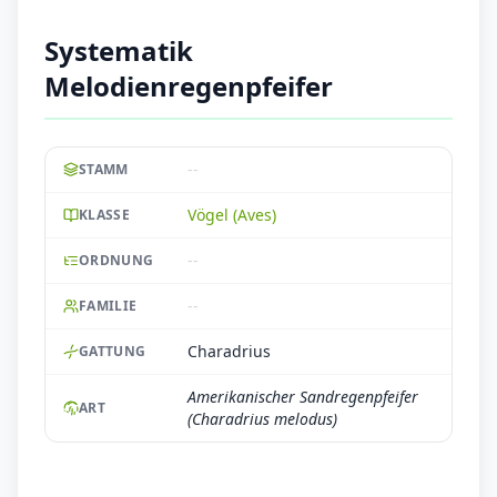
Systematik
Melodienregenpfeifer
--
STAMM
Vögel (Aves)
KLASSE
--
ORDNUNG
--
FAMILIE
Charadrius
GATTUNG
Amerikanischer Sandregenpfeifer
ART
(Charadrius melodus)