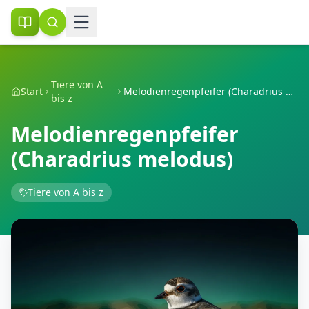
Tiere von A
Start
Melodienregenpfeifer (Charadrius melodus)
bis z
Melodienregenpfeifer
(Charadrius melodus)
Tiere von A bis z