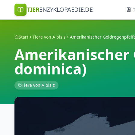
TIER
ENZYKLOPAEDIE.DE
T
Start
Tiere von A bis z
Amerikanischer G
dominica)
Tiere von A bis z