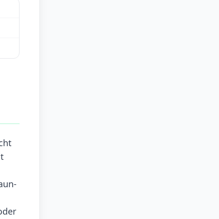
cht
t
raun-
oder