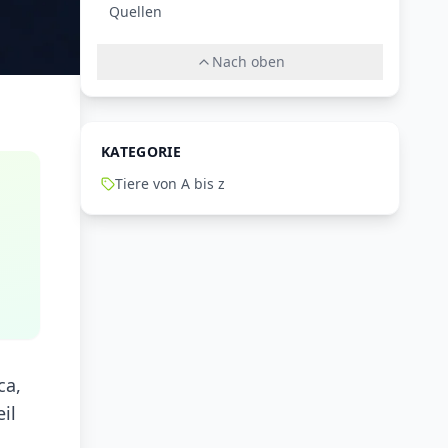
Quellen
Nach oben
KATEGORIE
Tiere von A bis z
ca,
il