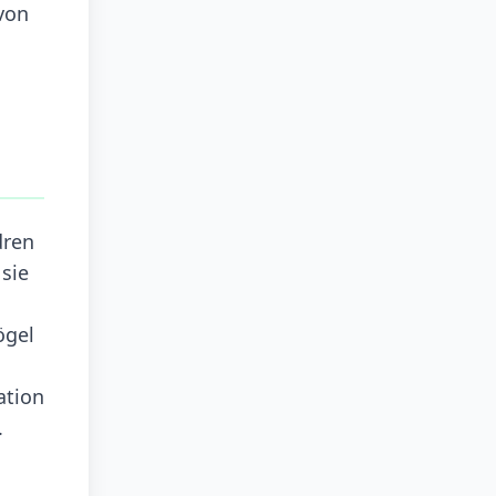
von
dren
sie
ögel
ation
.