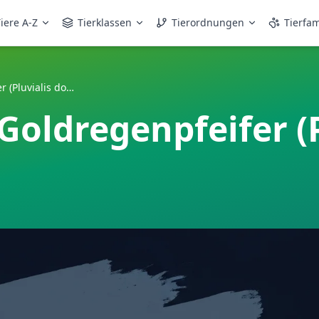
iere A-Z
Tierklassen
Tierordnungen
Tierfam
Amerikanischer Goldregenpfeifer (Pluvialis dominica)
oldregenpfeifer (P