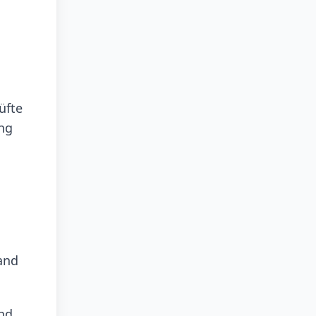
üfte
ung
and
und