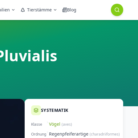
ilien
Tierstämme
Blog
luvialis
SYSTEMATIK
Vögel
Klasse
(
aves
)
Regenpfeiferartige
Ordnung
(
charadriiformes
)