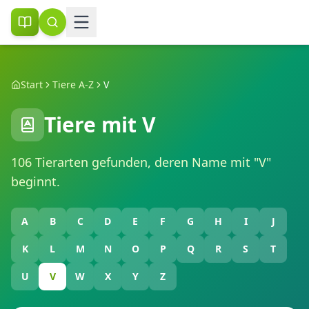
Start
Tiere A-Z
V
Tiere mit
V
106
Tierarten gefunden, deren Name mit "
V
"
beginnt.
A
B
C
D
E
F
G
H
I
J
K
L
M
N
O
P
Q
R
S
T
U
V
W
X
Y
Z