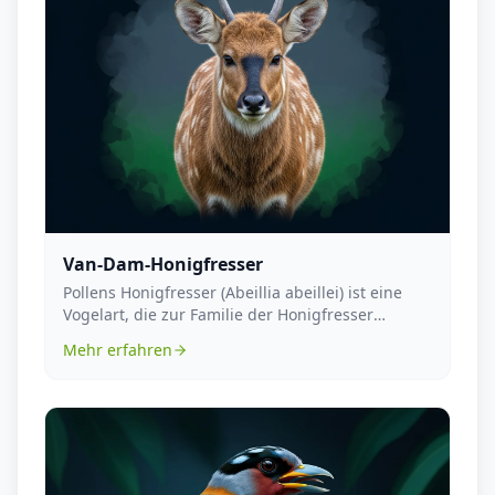
Van-Dam-Honigfresser
Pollens Honigfresser (Abeillia abeillei) ist eine
Vogelart, die zur Familie der Honigfresser
(Meliph...
Mehr erfahren