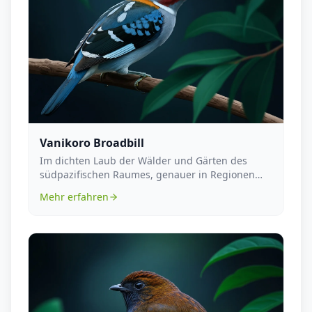
Vanikoro Broadbill
Im dichten Laub der Wälder und Gärten des
südpazifischen Raumes, genauer in Regionen
wie Vanuatu und...
Mehr erfahren