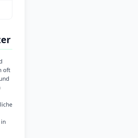
zer
d
 oft
 und
n
liche
 in