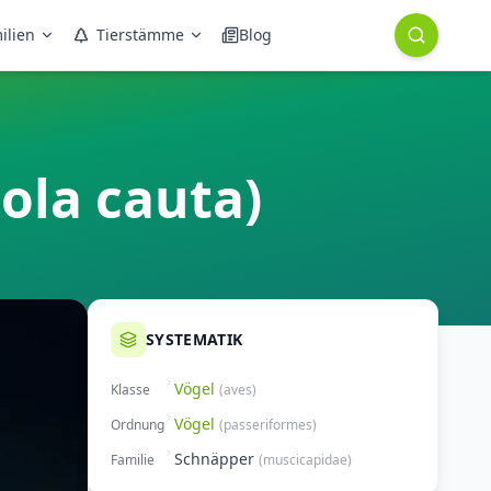
ilien
Tierstämme
Blog
ola cauta)
SYSTEMATIK
Vögel
Klasse
(
aves
)
Vögel
Ordnung
(
passeriformes
)
Schnäpper
Familie
(
muscicapidae
)