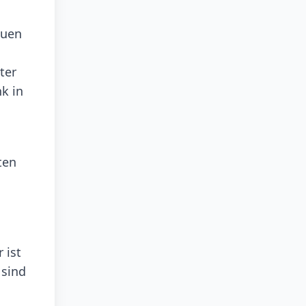
auen
ter
k in
ten
 ist
 sind