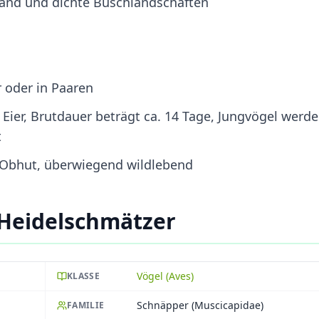
land und dichte Buschlandschaften
r oder in Paaren
 Eier, Brutdauer beträgt ca. 14 Tage, Jungvögel werd
t
r Obhut, überwiegend wildlebend
 Heidelschmätzer
Vögel (Aves)
KLASSE
Schnäpper (Muscicapidae)
FAMILIE