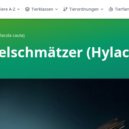
iere A-Z
Tierklassen
Tierordnungen
Tierfam
lacola cauta)
elschmätzer (Hylac