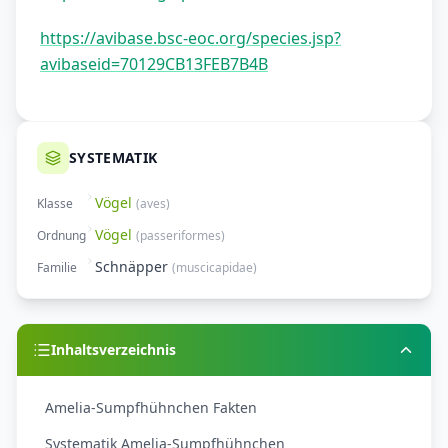
https://avibase.bsc-eoc.org/species.jsp?
avibaseid=70129CB13FEB7B4B
SYSTEMATIK
Vögel
Klasse
(
aves
)
Vögel
Ordnung
(
passeriformes
)
Schnäpper
Familie
(
muscicapidae
)
Inhaltsverzeichnis
Amelia-Sumpfhühnchen Fakten
Systematik Amelia-Sumpfhühnchen