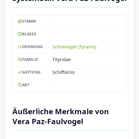
--
STAMM
--
KLASSE
Schreivögel (Tyranni)
ORDNUNG
Tityridae
FAMILIE
Schiffornis
GATTUNG
--
ART
Äußerliche Merkmale von
Vera Paz-Faulvogel