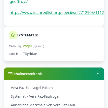
geoffroyi/
https://www.iucnredlist.org/species/22712905/11122
SYSTEMATIK
Vögel
Ordnung
(
tyranni
)
Tityridae
Familie
Inhaltsverzeichnis
Vera Paz-Faulvogel Fakten
Systematik Vera Paz-Faulvogel
Äußerliche Merkmale von Vera Paz-Faul...