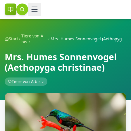
Tiere von A
Start
Mrs. Humes Sonnenvogel (Aethopyga christinae)
bis z
Mrs. Humes Sonnenvogel
(Aethopyga christinae)
Tiere von A bis z