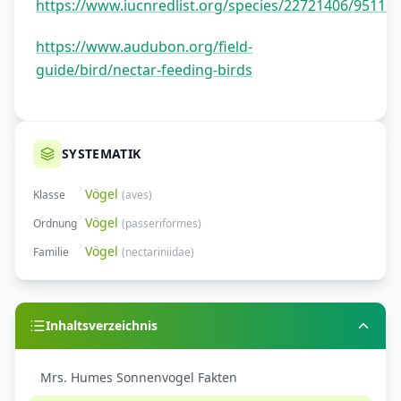
https://www.iucnredlist.org/species/22721406/95111
https://www.audubon.org/field-
guide/bird/nectar-feeding-birds
SYSTEMATIK
Vögel
Klasse
(
aves
)
Vögel
Ordnung
(
passeriformes
)
Vögel
Familie
(
nectariniidae
)
Inhaltsverzeichnis
Mrs. Humes Sonnenvogel Fakten