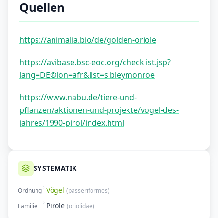
Quellen
https://animalia.bio/de/golden-oriole
https://avibase.bsc-eoc.org/checklist.jsp?
lang=DE®ion=afr&list=sibleymonroe
https://www.nabu.de/tiere-und-
pflanzen/aktionen-und-projekte/vogel-des-
jahres/1990-pirol/index.html
SYSTEMATIK
Vögel
Ordnung
(
passeriformes
)
Pirole
Familie
(
oriolidae
)