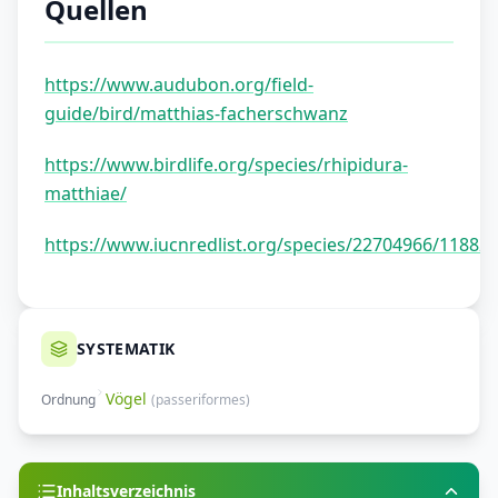
Quellen
https://www.audubon.org/field-
guide/bird/matthias-facherschwanz
https://www.birdlife.org/species/rhipidura-
matthiae/
https://www.iucnredlist.org/species/22704966/11882
SYSTEMATIK
Vögel
Ordnung
(
passeriformes
)
Inhaltsverzeichnis