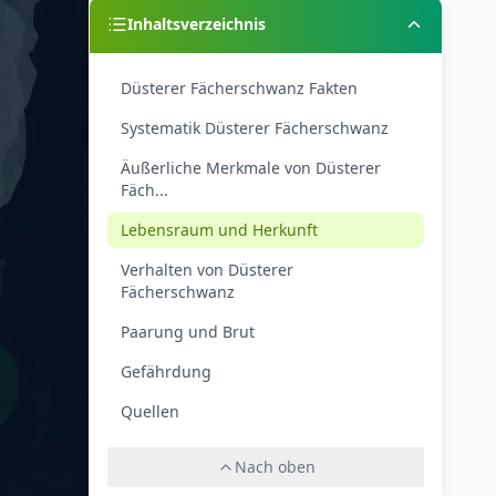
Inhaltsverzeichnis
Düsterer Fächerschwanz Fakten
Systematik Düsterer Fächerschwanz
Äußerliche Merkmale von Düsterer
Fäch...
Lebensraum und Herkunft
Verhalten von Düsterer
Fächerschwanz
Paarung und Brut
Gefährdung
Quellen
Nach oben