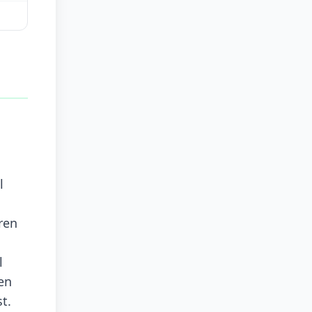
l
ren
l
en
t.