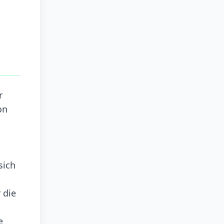
r
on
sich
 die
e