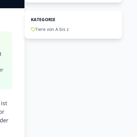
KATEGORIE
Tiere von A bis z
t
er
ist
or
 der