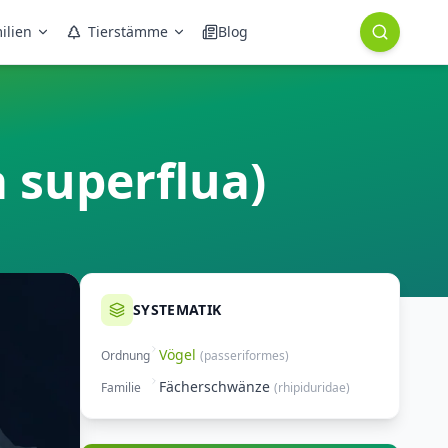
ilien
Tierstämme
Blog
 superflua)
SYSTEMATIK
Vögel
Ordnung
(
passeriformes
)
Fächerschwänze
Familie
(
rhipiduridae
)