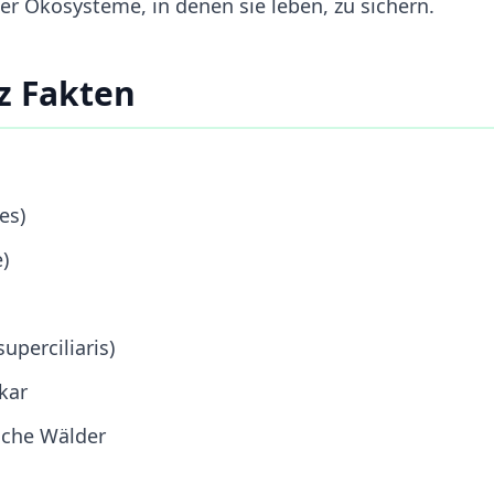
 der Ökosysteme, in denen sie leben, zu sichern.
z Fakten
es)
)
uperciliaris)
kar
sche Wälder