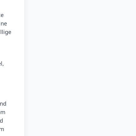
te
ine
llige
n
l,
und
em
nd
um