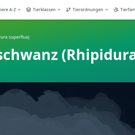
iere A-Z
Tierklassen
Tierordnungen
Tierfam
ura superflua)
schwanz (Rhipidura