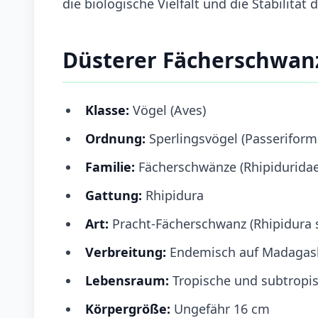
die biologische Vielfalt und die Stabilität
Düsterer Fächerschwan
Klasse:
Vögel (Aves)
Ordnung:
Sperlingsvögel (Passeriform
Familie:
Fächerschwänze (Rhipiduridae
Gattung:
Rhipidura
Art:
Pracht-Fächerschwanz (Rhipidura s
Verbreitung:
Endemisch auf Madagas
Lebensraum:
Tropische und subtropi
Körpergröße:
Ungefähr 16 cm