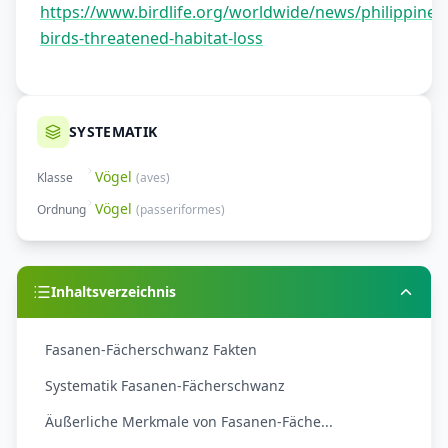
https://www.birdlife.org/worldwide/news/philippine-
birds-threatened-habitat-loss
SYSTEMATIK
Vögel
Klasse
(
aves
)
Vögel
Ordnung
(
passeriformes
)
Inhaltsverzeichnis
Fasanen-Fächerschwanz Fakten
Systematik Fasanen-Fächerschwanz
Äußerliche Merkmale von Fasanen-Fäche...