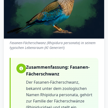
Fasanen-Fächerschwanz (Rhipidura personata) in seinem
typischen Lebensraum (KI Generiert)
Zusammenfassung:
Fasanen-
Fächerschwanz
Der Fasanen-Fächerschwanz,
bekannt unter dem zoologischen
Namen Rhipidura personata, gehört
zur Familie der Fächerschwänze
(Rhipiduridae) und stellt ein