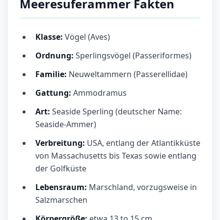
Meeresuferammer Fakten
Klasse:
Vögel (Aves)
Ordnung:
Sperlingsvögel (Passeriformes)
Familie:
Neuweltammern (Passerellidae)
Gattung:
Ammodramus
Art:
Seaside Sperling (deutscher Name:
Seaside-Ammer)
Verbreitung:
USA, entlang der Atlantikküste
von Massachusetts bis Texas sowie entlang
der Golfküste
Lebensraum:
Marschland, vorzugsweise in
Salzmarschen
Körpergröße:
etwa 13 to 15 cm