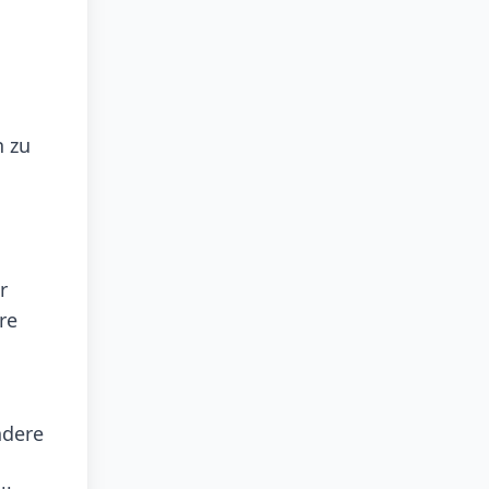
n zu
r
re
ndere