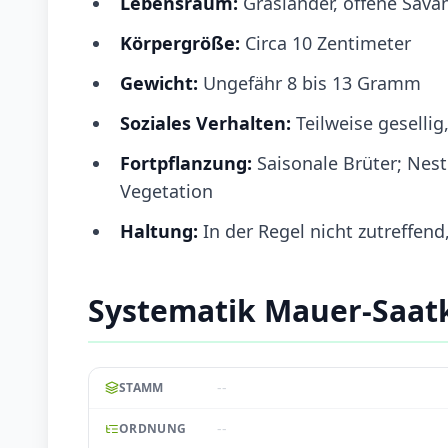
Lebensraum:
Grasländer, offene Sava
Körpergröße:
Circa 10 Zentimeter
Gewicht:
Ungefähr 8 bis 13 Gramm
Soziales Verhalten:
Teilweise gesellig
Fortpflanzung:
Saisonale Brüter; Nes
Vegetation
Haltung:
In der Regel nicht zutreffend
Systematik Mauer-Saat
--
STAMM
--
ORDNUNG