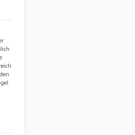
er
lich
e
reich
 den
ögel