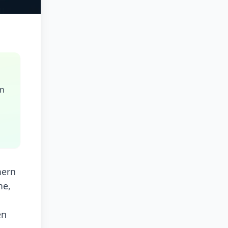
rn
mern
me,
en