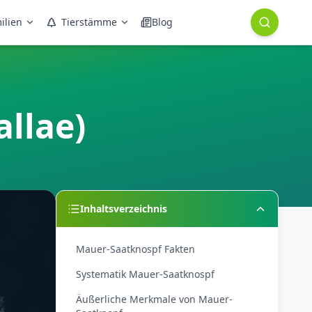
ilien
Tierstämme
Blog
llae)
Inhaltsverzeichnis
Mauer-Saatknospf Fakten
Systematik Mauer-Saatknospf
Äußerliche Merkmale von Mauer-