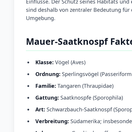
Einflüsse. Der Schutz seines Habitats und
sind deshalb von zentraler Bedeutung für d
Umgebung.
Mauer-Saatknospf Fakt
Klasse:
Vögel (Aves)
Ordnung:
Sperlingsvögel (Passeriform
Familie:
Tangaren (Thraupidae)
Gattung:
Saatknospfe (Sporophila)
Art:
Schwarzbauch-Saatknospf (Sporop
Verbreitung:
Südamerika; insbesonder