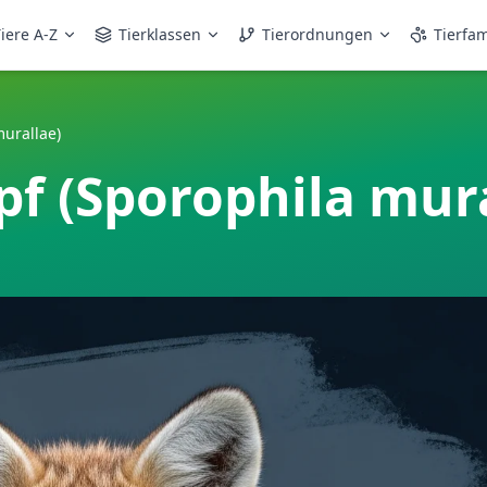
iere A-Z
Tierklassen
Tierordnungen
Tierfam
urallae)
f (Sporophila mura