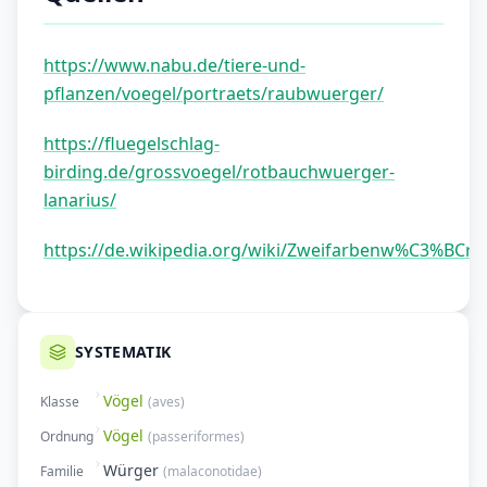
https://www.nabu.de/tiere-und-
pflanzen/voegel/portraets/raubwuerger/
https://fluegelschlag-
birding.de/grossvoegel/rotbauchwuerger-
lanarius/
https://de.wikipedia.org/wiki/Zweifarbenw%C3%BCrg
SYSTEMATIK
Vögel
Klasse
(
aves
)
Vögel
Ordnung
(
passeriformes
)
Würger
Familie
(
malaconotidae
)