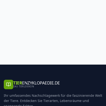
TIER
ENZYKLOPAEDIE.DE
DAS TIERLEXIKON
Ihr umfassendes Nachschlagewerk für die faszinierende Welt
der Tiere. Entdecken Sie Tierarten, Lebensräume und
spannende Fakten.