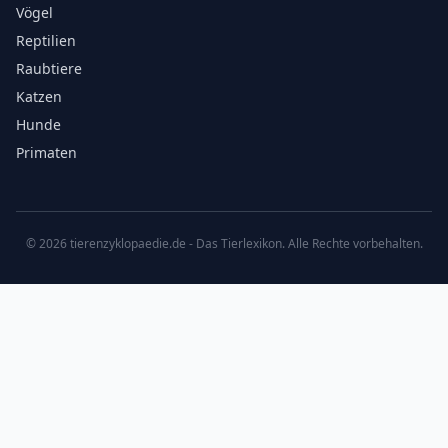
Vögel
Reptilien
Raubtiere
Katzen
Hunde
Primaten
©
2026
tierenzyklopaedie.de - Das Tierlexikon. Alle Rechte vorbehalten.