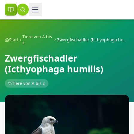
Tiere von A bis
Start
Zwergfischadler (Icthyophaga humilis)
z
Zwergfischadler
(Icthyophaga humilis)
Tiere von A bis z