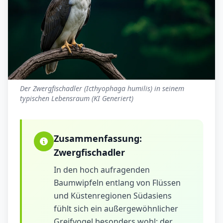
Der Zwergfischadler (Icthyophaga humilis) in seinem
typischen Lebensraum (KI Generiert)
Zusammenfassung:
Zwergfischadler
In den hoch aufragenden
Baumwipfeln entlang von Flüssen
und Küstenregionen Südasiens
fühlt sich ein außergewöhnlicher
Greifvogel besonders wohl: der