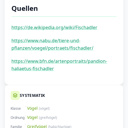
Quellen
https://de.wikipedia.org/wiki/Fischadler
https://www.nabu.de/tiere-und-
pflanzen/voegel/portraets/fischadler/
https://www.bfn.de/artenportraits/pandion-
haliaetus-fischadler
SYSTEMATIK
Vögel
Klasse
(
vögel
)
Vögel
Ordnung
(
greifvögel
)
Greifvögel
Familie
(
habichtartige
)