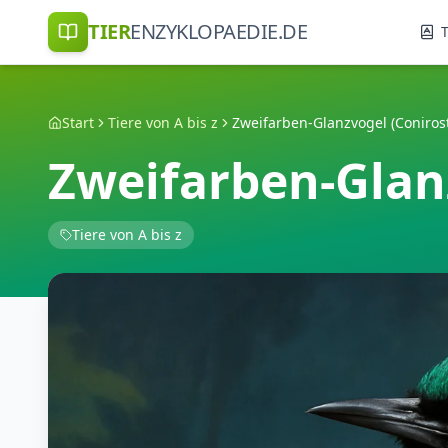
TIER
ENZYKLOPAEDIE.DE
T
Start
Tiere von A bis z
Zweifarben-Glanzvogel (Coniros
Zweifarben-Glan
Tiere von A bis z