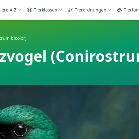
iere A-Z
Tierklassen
Tierordnungen
Tierfam
trum bicolor)
zvogel (Conirostru