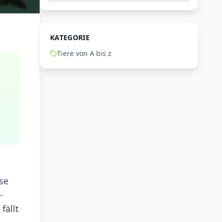
KATEGORIE
Tiere von A bis z
ese
-
fällt