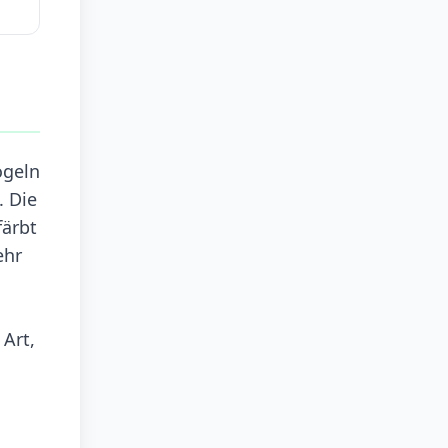
ögeln
. Die
färbt
ehr
 Art,