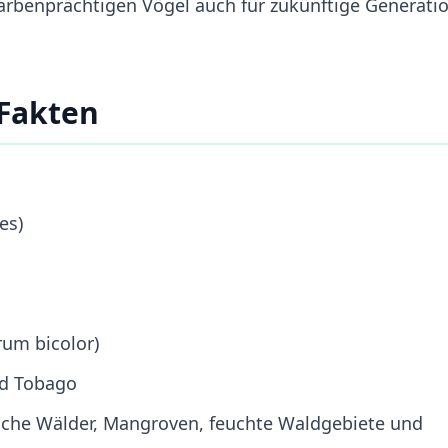
farbenprächtigen Vögel auch für zukünftige Generati
 Fakten
es)
rum bicolor)
nd Tobago
sche Wälder, Mangroven, feuchte Waldgebiete und