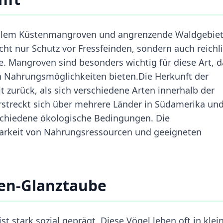
allem Küstenmangroven und angrenzende Waldgebiet
ht nur Schutz vor Fressfeinden, sondern auch reichl
. Mangroven sind besonders wichtig für diese Art, d
on Nahrungsmöglichkeiten bieten.Die Herkunft der
it zurück, als sich verschiedene Arten innerhalb der
erstreckt sich über mehrere Länder in Südamerika un
rschiedene ökologische Bedingungen. Die
gbarkeit von Nahrungsressourcen und geeigneten
ben-Glanztaube
t stark sozial geprägt. Diese Vögel leben oft in klei