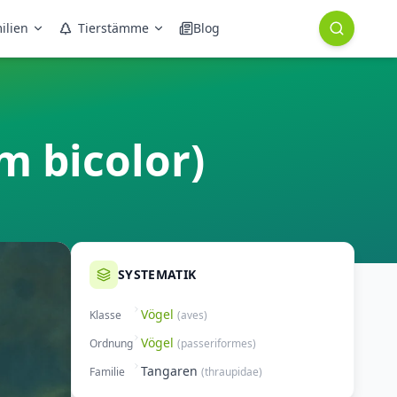
ilien
Tierstämme
Blog
m bicolor)
SYSTEMATIK
Vögel
Klasse
(
aves
)
Vögel
Ordnung
(
passeriformes
)
Tangaren
Familie
(
thraupidae
)