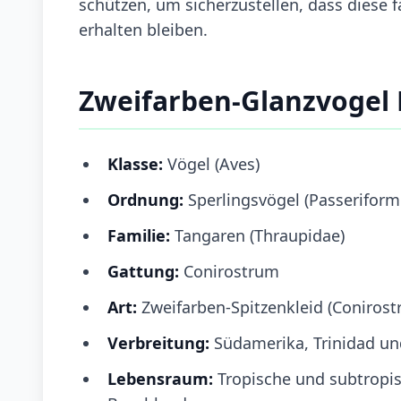
schützen, um sicherzustellen, dass diese 
erhalten bleiben.
Zweifarben-Glanzvogel
Klasse:
Vögel (Aves)
Ordnung:
Sperlingsvögel (Passeriform
Familie:
Tangaren (Thraupidae)
Gattung:
Conirostrum
Art:
Zweifarben-Spitzenkleid (Conirost
Verbreitung:
Südamerika, Trinidad u
Lebensraum:
Tropische und subtropi