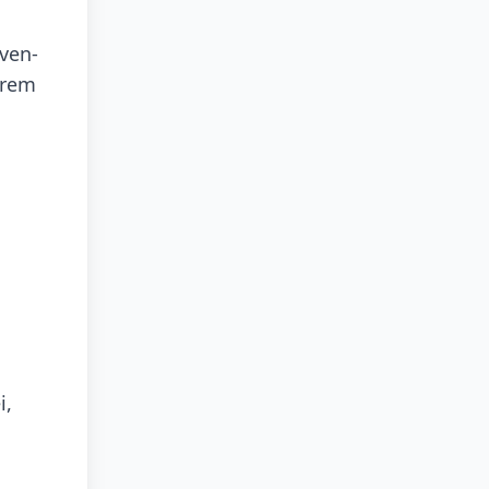
ven-
hrem
i,