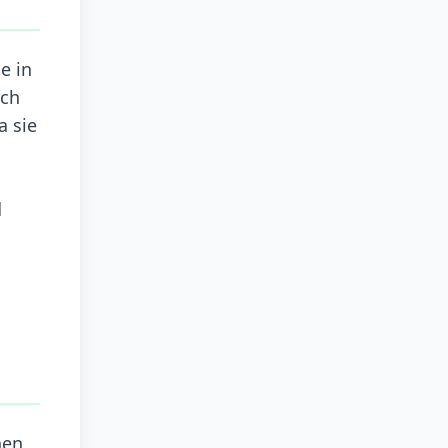
e in
ich
a sie
d
nen