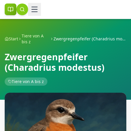
Tiere von A
Start
Zwergregenpfeifer (Charadrius modestus)
bis z
Zwergregenpfeifer
(Charadrius modestus)
Tiere von A bis z