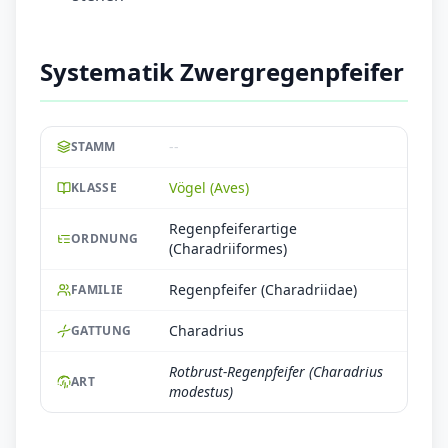
Systematik Zwergregenpfeifer
--
STAMM
Vögel (Aves)
KLASSE
Regenpfeiferartige
ORDNUNG
(Charadriiformes)
Regenpfeifer (Charadriidae)
FAMILIE
Charadrius
GATTUNG
Rotbrust-Regenpfeifer (Charadrius
ART
modestus)