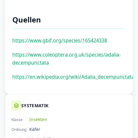
Quellen
https://www.gbif.org/species/165424338
https://www.coleoptera.org.uk/species/adalia-
decempunctata
https://en.wikipedia.org/wiki/Adalia_decempunctata
SYSTEMATIK
Insekten
Klasse
Käfer
Ordnung