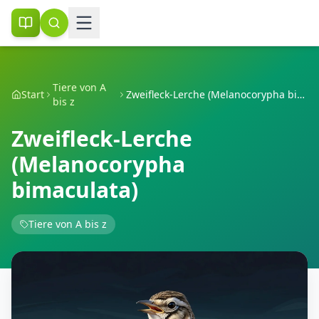
Tiere von A
Start
Zweifleck-Lerche (Melanocorypha bimaculata)
bis z
Zweifleck-Lerche
(Melanocorypha
bimaculata)
Tiere von A bis z