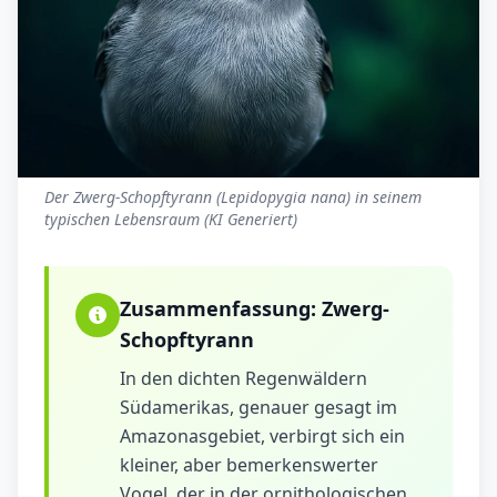
Der Zwerg-Schopftyrann (Lepidopygia nana) in seinem
typischen Lebensraum (KI Generiert)
Zusammenfassung:
Zwerg-
Schopftyrann
In den dichten Regenwäldern
Südamerikas, genauer gesagt im
Amazonasgebiet, verbirgt sich ein
kleiner, aber bemerkenswerter
Vogel, der in der ornithologischen