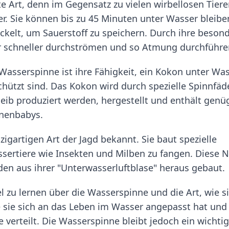
e Art, denn im Gegensatz zu vielen wirbellosen Tiere
r. Sie können bis zu 45 Minuten unter Wasser bleibe
elt, um Sauerstoff zu speichern. Durch ihre beson
r schneller durchströmen und so Atmung durchführe
 Wasserspinne ist ihre Fähigkeit, ein Kokon unter Wa
chützt sind. Das Kokon wird durch spezielle Spinnfäd
leib produziert werden, hergestellt und enthält gen
nnenbabys.
igartigen Art der Jagd bekannt. Sie baut spezielle
sertiere wie Insekten und Milben zu fangen. Diese N
den aus ihrer "Unterwasserluftblase" heraus gebaut.
 zu lernen über die Wasserspinne und die Art, wie s
ie sie sich an das Leben im Wasser angepasst hat und
 verteilt. Die Wasserspinne bleibt jedoch ein wichti