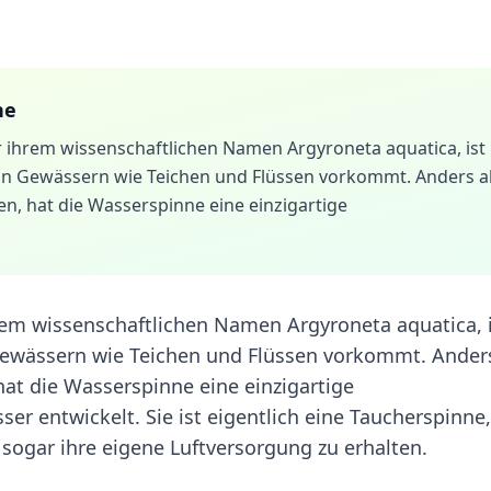
ne
 ihrem wissenschaftlichen Namen Argyroneta aquatica, ist
e in Gewässern wie Teichen und Flüssen vorkommt. Anders a
en, hat die Wasserspinne eine einzigartige
em wissenschaftlichen Namen Argyroneta aquatica, 
n Gewässern wie Teichen und Flüssen vorkommt. Anders
hat die Wasserspinne eine einzigartige
r entwickelt. Sie ist eigentlich eine Taucherspinne,
 sogar ihre eigene Luftversorgung zu erhalten.