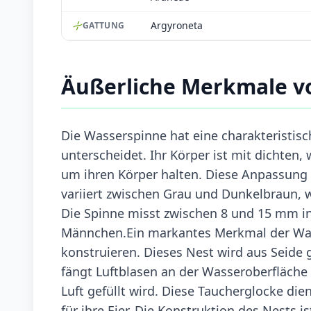
Argyroneta
GATTUNG
Äußerliche Merkmale v
Die Wasserspinne hat eine charakteristisc
unterscheidet. Ihr Körper ist mit dichten
um ihren Körper halten. Diese Anpassung e
variiert zwischen Grau und Dunkelbraun, 
Die Spinne misst zwischen 8 und 15 mm in
Männchen.Ein markantes Merkmal der Wasse
konstruieren. Dieses Nest wird aus Seide
fängt Luftblasen an der Wasseroberfläche 
Luft gefüllt wird. Diese Taucherglocke die
für ihre Eier. Die Konstruktion des Nests 