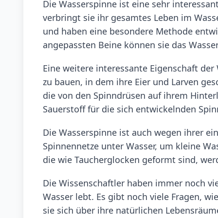
Die Wasserspinne ist eine sehr interessant
verbringt sie ihr gesamtes Leben im Wasse
und haben eine besondere Methode entwick
angepassten Beine können sie das Wasse
Eine weitere interessante Eigenschaft der
zu bauen, in dem ihre Eier und Larven ges
die von den Spinndrüsen auf ihrem Hinter
Sauerstoff für die sich entwickelnden Spi
Die Wasserspinne ist auch wegen ihrer einz
Spinnennetze unter Wasser, um kleine Was
die wie Taucherglocken geformt sind, wer
Die Wissenschaftler haben immer noch viel
Wasser lebt. Es gibt noch viele Fragen, w
sie sich über ihre natürlichen Lebensräume