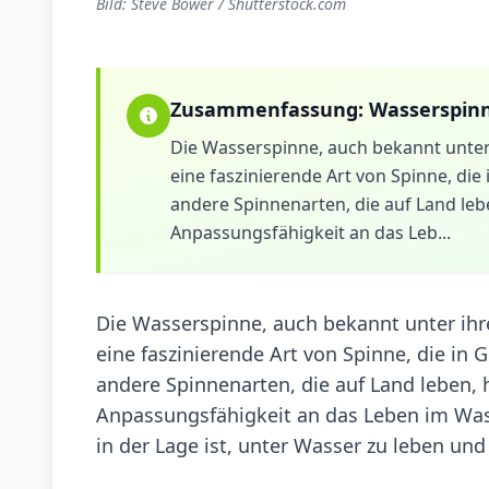
Bild: Steve Bower / Shutterstock.com
Zusammenfassung:
Wasserspin
Die Wasserspinne, auch bekannt unter
eine faszinierende Art von Spinne, di
andere Spinnenarten, die auf Land leb
Anpassungsfähigkeit an das Leb...
Die Wasserspinne, auch bekannt unter ihr
eine faszinierende Art von Spinne, die i
andere Spinnenarten, die auf Land leben, 
Anpassungsfähigkeit an das Leben im Wasse
in der Lage ist, unter Wasser zu leben und