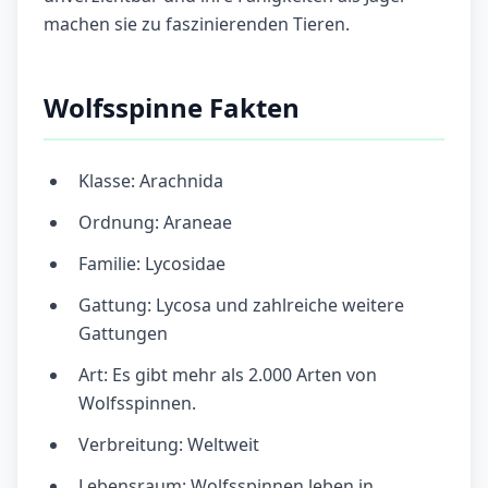
machen sie zu faszinierenden Tieren.
Wolfsspinne Fakten
Klasse: Arachnida
Ordnung: Araneae
Familie: Lycosidae
Gattung: Lycosa und zahlreiche weitere
Gattungen
Art: Es gibt mehr als 2.000 Arten von
Wolfsspinnen.
Verbreitung: Weltweit
Lebensraum: Wolfsspinnen leben in