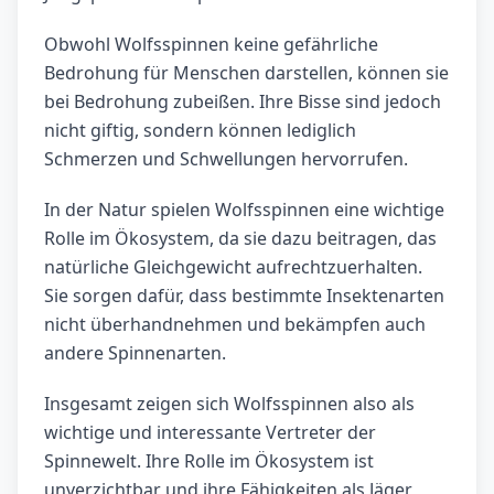
Obwohl Wolfsspinnen keine gefährliche
Bedrohung für Menschen darstellen, können sie
bei Bedrohung zubeißen. Ihre Bisse sind jedoch
nicht giftig, sondern können lediglich
Schmerzen und Schwellungen hervorrufen.
In der Natur spielen Wolfsspinnen eine wichtige
Rolle im Ökosystem, da sie dazu beitragen, das
natürliche Gleichgewicht aufrechtzuerhalten.
Sie sorgen dafür, dass bestimmte Insektenarten
nicht überhandnehmen und bekämpfen auch
andere Spinnenarten.
Insgesamt zeigen sich Wolfsspinnen also als
wichtige und interessante Vertreter der
Spinnewelt. Ihre Rolle im Ökosystem ist
unverzichtbar und ihre Fähigkeiten als Jäger