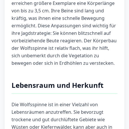
erreichen größere Exemplare eine Körperlänge
von bis zu 3,5 cm. Ihre Beine sind lang und
kräftig, was ihnen eine schnelle Bewegung
ermöglicht. Diese Anpassungen sind wichtig für
ihre Jagdstrategie: Sie können blitzschnell auf
vorbeiziehende Beute reagieren. Der Körperbau
der Wolfsspinne ist relativ flach, was ihr hilft,
sich unbemerkt durch die Vegetation zu
bewegen oder sich in Erdhöhlen zu verstecken.
Lebensraum und Herkunft
Die Wolfsspinne ist in einer Vielzahl von
Lebensräumen anzutreffen. Sie bevorzugt
trockene und gut durchlüftete Gebiete wie
Wüsten oder Kiefernwälder, kann aber auch in