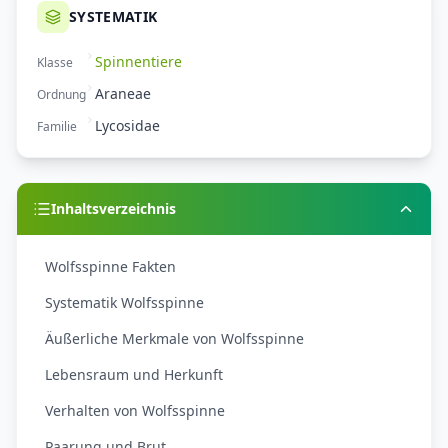
SYSTEMATIK
Spinnentiere
Klasse
Araneae
Ordnung
Lycosidae
Familie
Inhaltsverzeichnis
Wolfsspinne Fakten
Systematik Wolfsspinne
Äußerliche Merkmale von Wolfsspinne
Lebensraum und Herkunft
Verhalten von Wolfsspinne
Paarung und Brut