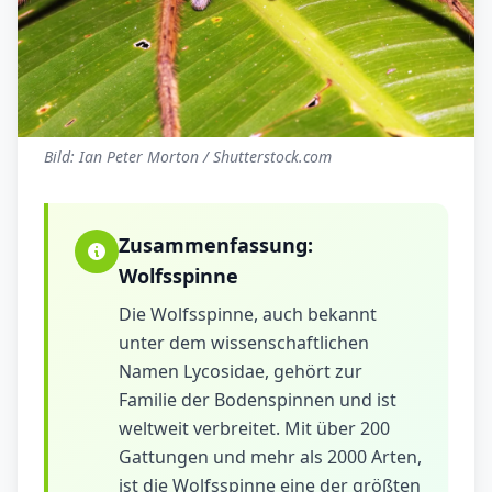
Bild: Ian Peter Morton / Shutterstock.com
Zusammenfassung:
Wolfsspinne
Die Wolfsspinne, auch bekannt
unter dem wissenschaftlichen
Namen Lycosidae, gehört zur
Familie der Bodenspinnen und ist
weltweit verbreitet. Mit über 200
Gattungen und mehr als 2000 Arten,
ist die Wolfsspinne eine der größten