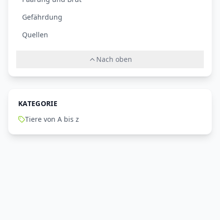
Gefährdung
Quellen
Nach oben
KATEGORIE
Tiere von A bis z