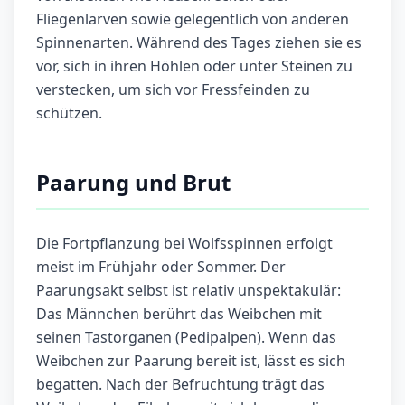
Fliegenlarven sowie gelegentlich von anderen
Spinnenarten. Während des Tages ziehen sie es
vor, sich in ihren Höhlen oder unter Steinen zu
verstecken, um sich vor Fressfeinden zu
schützen.
Paarung und Brut
Die Fortpflanzung bei Wolfsspinnen erfolgt
meist im Frühjahr oder Sommer. Der
Paarungsakt selbst ist relativ unspektakulär:
Das Männchen berührt das Weibchen mit
seinen Tastorganen (Pedipalpen). Wenn das
Weibchen zur Paarung bereit ist, lässt es sich
begatten. Nach der Befruchtung trägt das