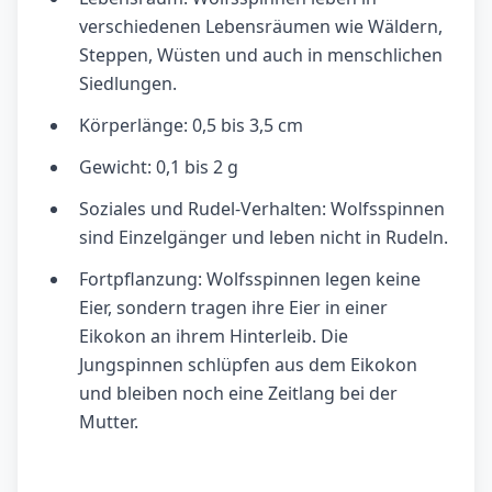
verschiedenen Lebensräumen wie Wäldern,
Steppen, Wüsten und auch in menschlichen
Siedlungen.
Körperlänge: 0,5 bis 3,5 cm
Gewicht: 0,1 bis 2 g
Soziales und Rudel-Verhalten: Wolfsspinnen
sind Einzelgänger und leben nicht in Rudeln.
Fortpflanzung: Wolfsspinnen legen keine
Eier, sondern tragen ihre Eier in einer
Eikokon an ihrem Hinterleib. Die
Jungspinnen schlüpfen aus dem Eikokon
und bleiben noch eine Zeitlang bei der
Mutter.