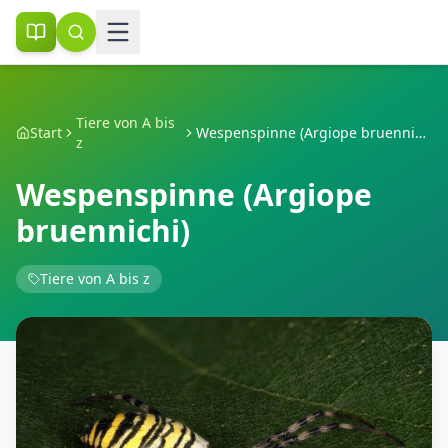
Tiere von A bis
Start
Wespenspinne (Argiope bruennichi)
z
Wespenspinne (Argiope
bruennichi)
Tiere von A bis z