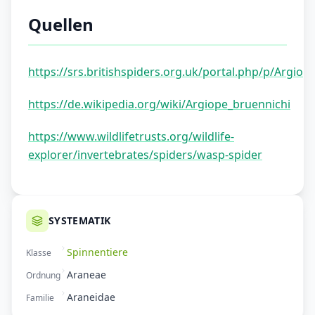
Quellen
https://srs.britishspiders.org.uk/portal.php/p/Argio
https://de.wikipedia.org/wiki/Argiope_bruennichi
https://www.wildlifetrusts.org/wildlife-
explorer/invertebrates/spiders/wasp-spider
SYSTEMATIK
Spinnentiere
Klasse
Araneae
Ordnung
Araneidae
Familie