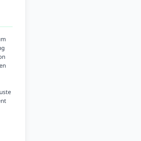
aum
ng
von
men
uste
ent