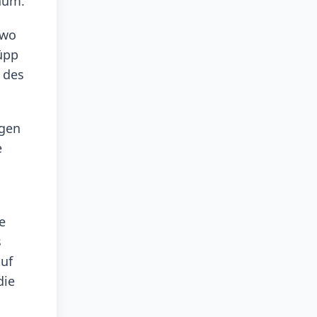
aum.
 wo
üpp
 des
ogen
e
e
s
auf
die