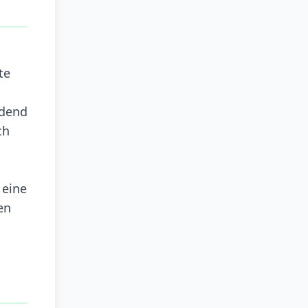
te
idend
ch
 eine
en