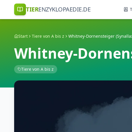
TIER
ENZYKLOPAEDIE.DE
T
Start
Tiere von A bis z
Whitney-Dornensteiger (Synallax
Whitney-Dornenst
Tiere von A bis z