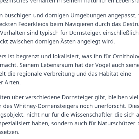
spezifisches Verhalten in seinem natürlichen Lebensr
en in buschigen und dornigen Umgebungen angepasst,
eckten Federkleids beim Navigieren durch das Gestr
erhalten sind typisch für Dornsteiger, einschließlich
eckt zwischen dornigen Ästen angelegt wird.
s ist begrenzt und lokalisiert, was ihn für Ornithol
 macht. Seinem Lebensraum hat der Vogel auch sein
t die regionale Verbreitung und das Habitat eine
r Arten.
en über verschiedene Dornsteiger gibt, bleiben viel
 des Whitney-Dornensteigers noch unerforscht. Die
bjekt, nicht nur für die Wissenschaftler, die sich 
pezialisiert haben, sondern auch für Naturschützer, 
nsetzen.