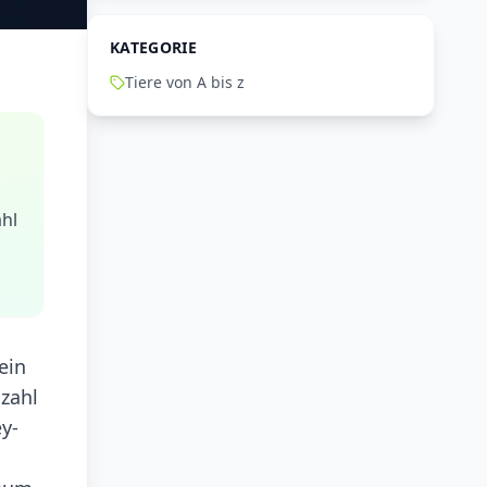
KATEGORIE
Tiere von A bis z
ahl
ein
lzahl
y-