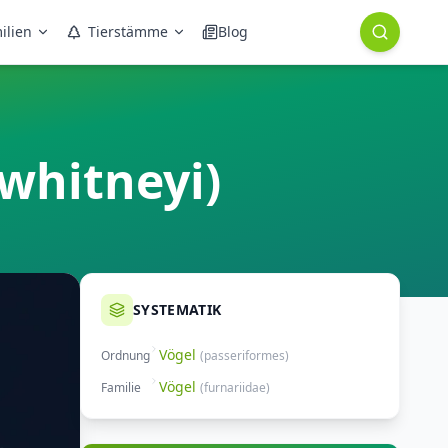
ilien
Tierstämme
Blog
whitneyi)
SYSTEMATIK
Vögel
Ordnung
(
passeriformes
)
Vögel
Familie
(
furnariidae
)