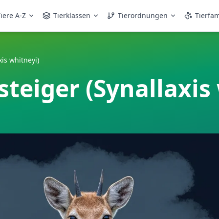
iere A-Z
Tierklassen
Tierordnungen
Tierfam
is whitneyi)
eiger (Synallaxis 