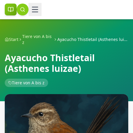
Tiere von A bis
Start
Ayacucho Thistletail (Asthenes luizae)
z
Ayacucho Thistletail
(Asthenes luizae)
Tiere von A bis z