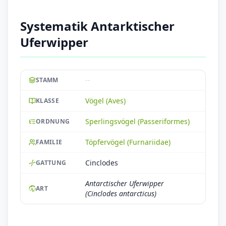
Systematik Antarktischer
Uferwipper
--
STAMM
Vögel (Aves)
KLASSE
Sperlingsvögel (Passeriformes)
ORDNUNG
Töpfervögel (Furnariidae)
FAMILIE
Cinclodes
GATTUNG
Antarctischer Uferwipper
ART
(Cinclodes antarcticus)