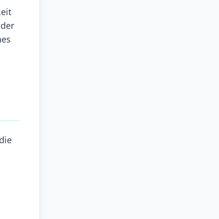
eit
 der
nes
die