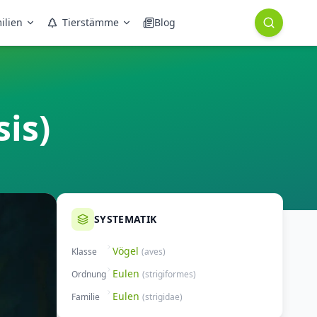
ilien
Tierstämme
Blog
is)
SYSTEMATIK
Vögel
Klasse
(
aves
)
Eulen
Ordnung
(
strigiformes
)
Eulen
Familie
(
strigidae
)