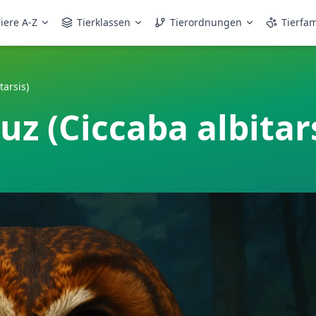
iere A-Z
Tierklassen
Tierordnungen
Tierfam
arsis)
 (Ciccaba albitars