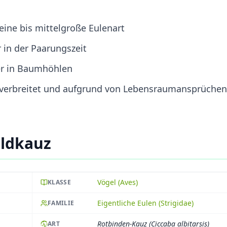
eine bis mittelgroße Eulenart
r in der Paarungszeit
ier in Baumhöhlen
t verbreitet und aufgrund von Lebensraumansprüchen
ldkauz
Vögel (Aves)
KLASSE
Eigentliche Eulen (Strigidae)
FAMILIE
Rotbinden-Kauz (Ciccaba albitarsis)
ART