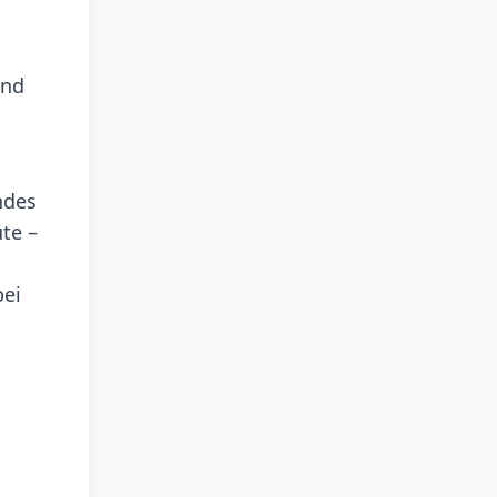
und
ndes
te –
bei