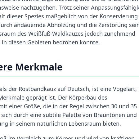
nsweise nachzugehen. Trotz seiner Anpassungsfähigk
lt dieser Spezies maßgeblich von der Konservierung
 Durch andauernde Abholzung und die Zerstörung sei
ensraum des Weißfuß-Waldkauzes jedoch zunehmend
z in diesen Gebieten bedrohen könnte.
ere Merkmale
als der Rostbandkauz auf Deutsch, ist eine Vogelart, 
 Merkmale geprägt ist. Der Körperbau des
it einer Größe, die in der Regel zwischen 30 und 35
t sich durch eine subtile Palette von Brauntönen und
nung in seinem natürlichen Lebensraum bieten.
roß im Vergleich zum Körper und wird von kräftigen