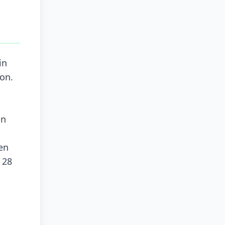
in
on.
on
en
 28