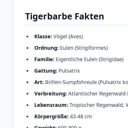
Tigerbarbe Fakten
Klasse:
Vögel (Aves)
Ordnung:
Eulen (Strigiformes)
Familie:
Eigentliche Eulen (Strigidae)
Gattung:
Pulsatrix
Art:
Brillen-Sumpfohreule (Pulsatrix k
Verbreitung:
Atlantischer Regenwald i
Lebensraum:
Tropischer Regenwald, 
Körpergröße:
43-48 cm
Gewicht:
600-800 g