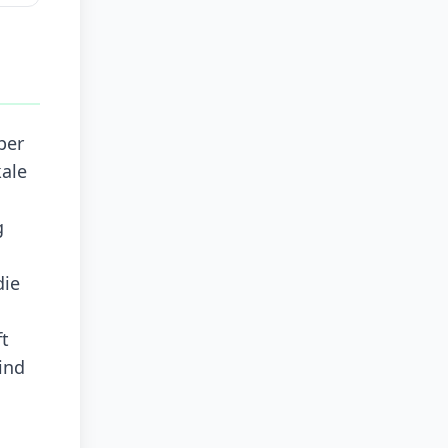
per
kale
g
die
ft
ind