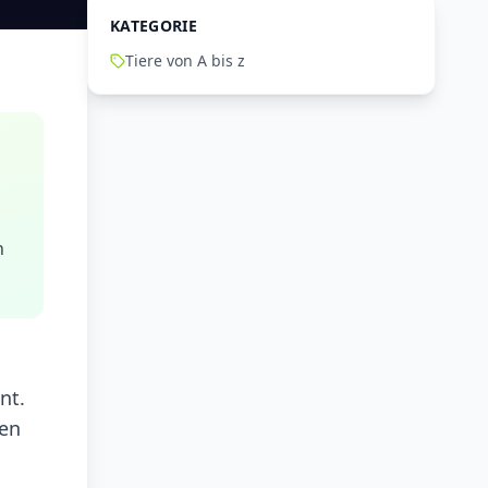
KATEGORIE
Tiere von A bis z
n
nt.
ten