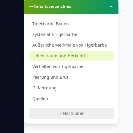
Inhaltsverzeichnis
Tigerbarbe Fakten
Systematik Tigerbarbe
Äußerliche Merkmale von Tigerbarbe
Lebensraum und Herkunft
Verhalten von Tigerbarbe
Paarung und Brut
Gefährdung
Quellen
Nach oben