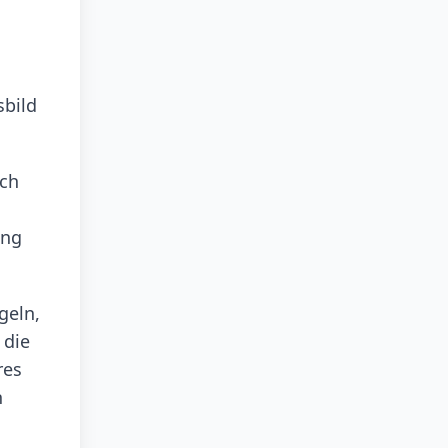
sbild
ich
ung
geln,
 die
res
n