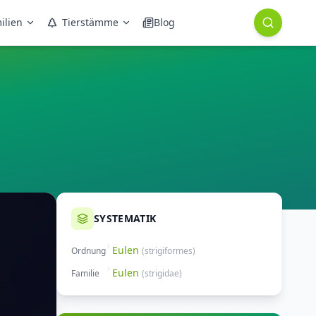
ilien
Tierstämme
Blog
SYSTEMATIK
Eulen
Ordnung
(
strigiformes
)
Eulen
Familie
(
strigidae
)