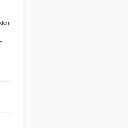
 den
n