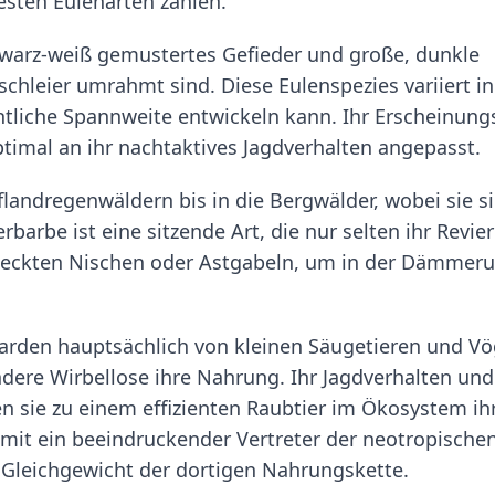
testen Eulenarten zählen.
chwarz-weiß gemustertes Gefieder und große, dunkle
schleier umrahmt sind. Diese Eulenspezies variiert in
htliche Spannweite entwickeln kann. Ihr Erscheinung
ptimal an ihr nachtaktives Jagdverhalten angepasst.
flandregenwäldern bis in die Bergwälder, wobei sie s
barbe ist eine sitzende Art, die nur selten ihr Revier
rsteckten Nischen oder Astgabeln, um in der Dämmer
barden hauptsächlich von kleinen Säugetieren und Vö
ere Wirbellose ihre Nahrung. Ihr Jagdverhalten und
 sie zu einem effizienten Raubtier im Ökosystem ih
somit ein beeindruckender Vertreter der neotropische
m Gleichgewicht der dortigen Nahrungskette.