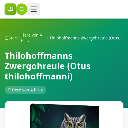
Tiere von A
Start
Thilohoffmanns Zwergohreule (Otus thilohoffmanni)
bis z
Thilohoffmanns
Zwergohreule (Otus
thilohoffmanni)
Tiere von A bis z