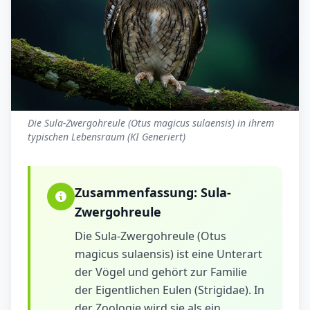
Die Sula-Zwergohreule (Otus magicus sulaensis) in ihrem
typischen Lebensraum (KI Generiert)
Zusammenfassung:
Sula-
Zwergohreule
Die Sula-Zwergohreule (Otus
magicus sulaensis) ist eine Unterart
der Vögel und gehört zur Familie
der Eigentlichen Eulen (Strigidae). In
der Zoologie wird sie als ein