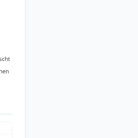
scht
chen