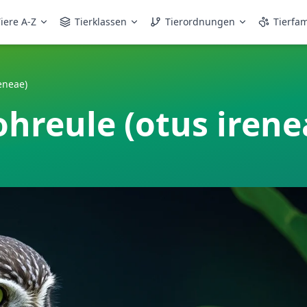
iere A-Z
Tierklassen
Tierordnungen
Tierfam
eneae)
hreule (otus irene