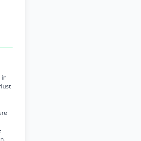
 in
rlust
ere
e
n.