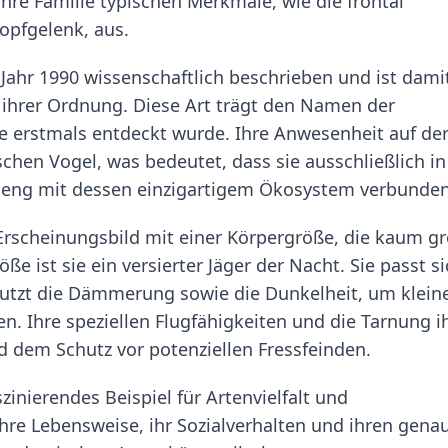
ihre Familie typischen Merkmale, wie die frontal
opfgelenk, aus.
Jahr 1990 wissenschaftlich beschrieben und ist dami
ihrer Ordnung. Diese Art trägt den Namen der
ie erstmals entdeckt wurde. Ihre Anwesenheit auf de
chen Vogel, was bedeutet, dass sie ausschließlich in
eng mit dessen einzigartigem Ökosystem verbunden 
s Erscheinungsbild mit einer Körpergröße, die kaum g
röße ist sie ein versierter Jäger der Nacht. Sie passt s
tzt die Dämmerung sowie die Dunkelheit, um klein
n. Ihre speziellen Flugfähigkeiten und die Tarnung i
nd dem Schutz vor potenziellen Fressfeinden.
inierendes Beispiel für Artenvielfalt und
ihre Lebensweise, ihr Sozialverhalten und ihren gena