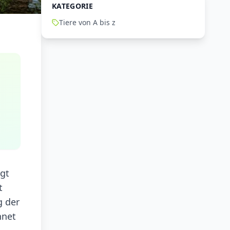
KATEGORIE
Tiere von A bis z
rgt
t
g der
hnet