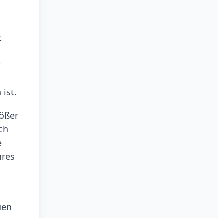
t
r
ist.
rößer
ich
e
hres
uen