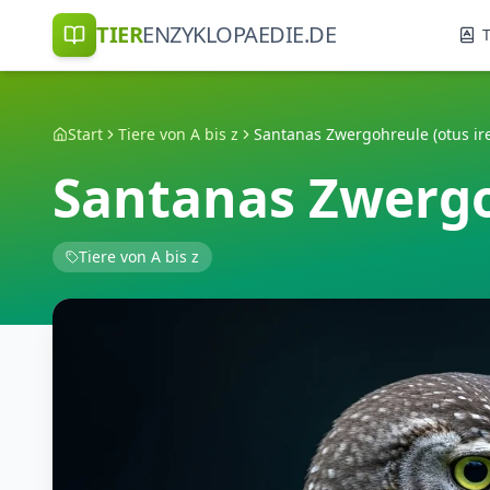
TIER
ENZYKLOPAEDIE.DE
T
Start
Tiere von A bis z
Santanas Zwergohreule (otus ir
Santanas Zwergo
Tiere von A bis z