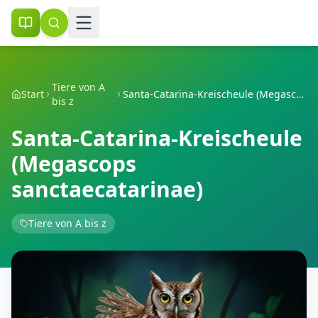
Tiere von A
Start
Santa-Catarina-Kreischeule (Megascops sanctaecatarinae)
bis z
Santa-Catarina-Kreischeule
(Megascops
sanctaecatarinae)
Tiere von A bis z