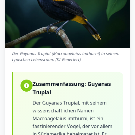
Der Guyanas Trupial (Macroagelaius imthurni) in seinem
typischen Lebensraum (KI Generiert)
Zusammenfassung:
Guyanas
Trupial
Der Guyanas Trupial, mit seinem
wissenschaftlichen Namen
Macroagelaius imthurni, ist ein
faszinierender Vogel, der vor allem
in Südamerika beheimatet ist. Er