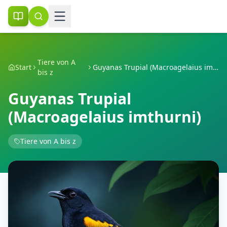
Tiere von A
Start
Guyanas Trupial (Macroagelaius imthurni)
bis z
Guyanas Trupial
(Macroagelaius imthurni)
Tiere von A bis z