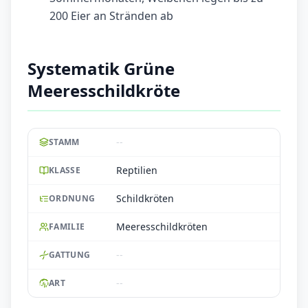
200 Eier an Stränden ab
Systematik Grüne
Meeresschildkröte
--
STAMM
Reptilien
KLASSE
Schildkröten
ORDNUNG
Meeresschildkröten
FAMILIE
--
GATTUNG
--
ART