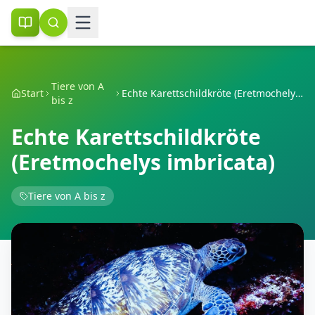
Tiere von A
Start
Echte Karettschildkröte (Eretmochelys imbricata)
bis z
Echte Karettschildkröte
(Eretmochelys imbricata)
Tiere von A bis z