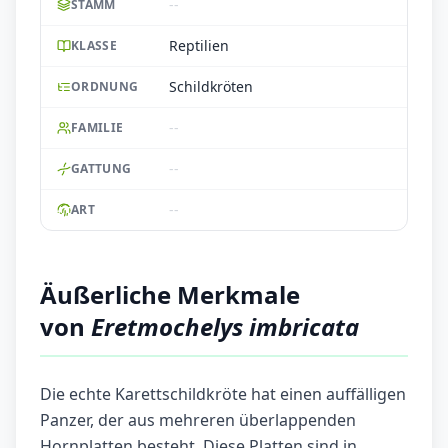
--
STAMM
Reptilien
KLASSE
Schildkröten
ORDNUNG
--
FAMILIE
--
GATTUNG
--
ART
Äußerliche Merkmale
von
Eretmochelys imbricata
Die echte Karettschildkröte hat einen auffälligen
Panzer, der aus mehreren überlappenden
Hornplatten besteht. Diese Platten sind in