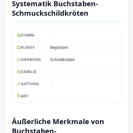
Systematik Buchstaben-
Schmuckschildkröten
--
STAMM
Reptilien
KLASSE
Schildkröten
ORDNUNG
--
FAMILIE
--
GATTUNG
--
ART
Äußerliche Merkmale von
Buchstaben-