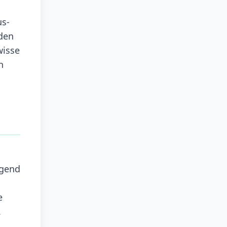
us-
den
wisse
n
egend
e
.