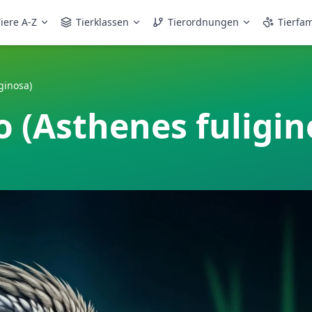
iere A-Z
Tierklassen
Tierordnungen
Tierfam
ginosa)
 (Asthenes fuligin