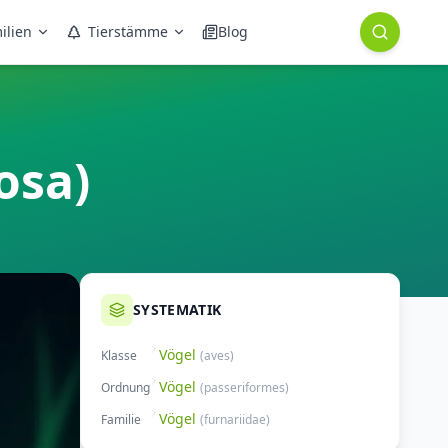
ilien
Tierstämme
Blog
osa)
SYSTEMATIK
Vögel
Klasse
(
aves
)
Vögel
Ordnung
(
passeriformes
)
Vögel
Familie
(
furnariidae
)