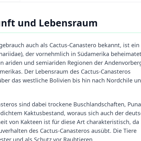
unft und Lebensraum
gebrauch auch als Cactus-Canastero bekannt, ist ein
rnariidae), der vornehmlich in Südamerika beheimatet 
en ariden und semiariden Regionen der Andenvorber
amerikas. Der Lebensraum des Cactus-Canasteros
ber das westliche Bolivien bis hin nach Nordchile u
steros sind dabei trockene Buschlandschaften, Puna
 dichtem Kaktusbestand, woraus sich auch der deut
t von Kakteen ist für diese Art charakteristisch, da 
uverhalten des Cactus-Canasteros ausübt. Die Tiere
ester und als Schutz vor Raubtieren.