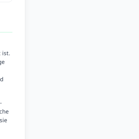
ist.
ge
nd
-
sche
sie