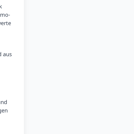
k
amo-
werte
d aus
und
gen