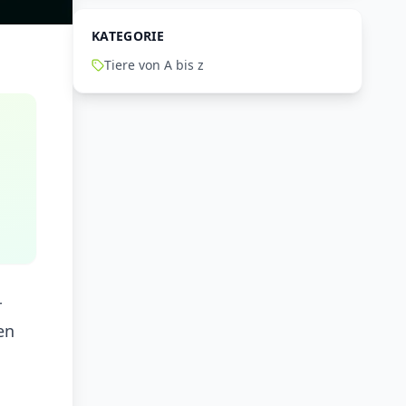
KATEGORIE
Tiere von A bis z
r
en